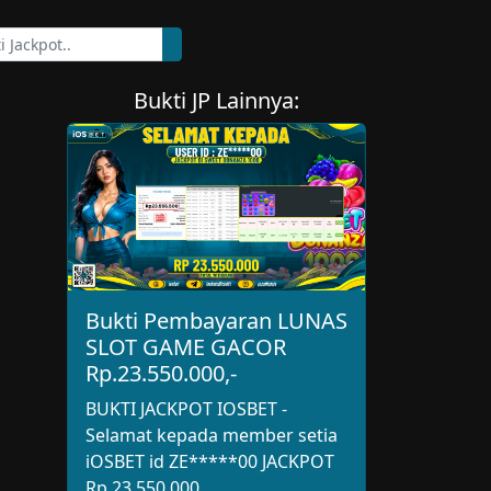
Bukti JP Lainnya:
Bukti Pembayaran LUNAS
SLOT GAME GACOR
Rp.23.550.000,-
BUKTI JACKPOT IOSBET -
Selamat kepada member setia
iOSBET id ZE*****00 JACKPOT
Rp.23.550.000