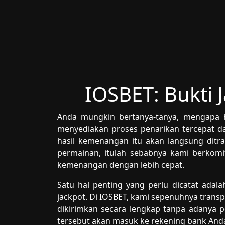
IOSBET: Bukti
Anda mungkin bertanya-tanya, mengapa
menyediakan proses penarikan tercepat dan
hasil kemenangan itu akan langsung ditr
permainan, itulah sebabnya kami berkom
kemenangan dengan lebih cepat.
Satu hal penting yang perlu dicatat ada
jackpot. Di IOSBET, kami sepenuhnya tran
dikirimkan secara lengkap tanpa adanya 
tersebut akan masuk ke rekening bank Anda