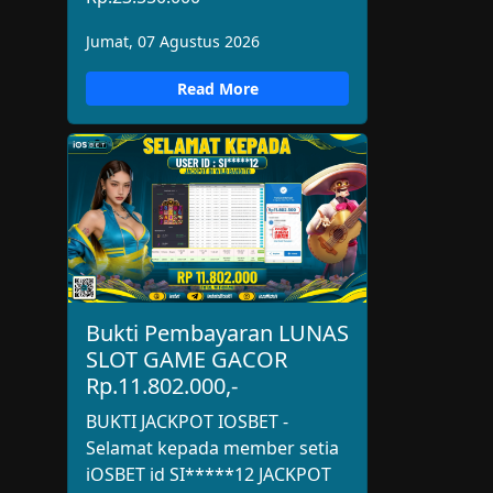
Jumat, 07 Agustus 2026
Read More
Bukti Pembayaran LUNAS
SLOT GAME GACOR
Rp.11.802.000,-
BUKTI JACKPOT IOSBET -
Selamat kepada member setia
iOSBET id SI*****12 JACKPOT