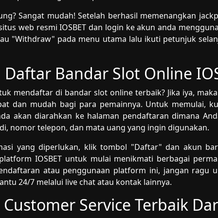
ung? Sangat mudah! Setelah berhasil memenangkan jackpot
 situs web resmi IOSBET dan login ke akun anda menggunak
au "Withdraw" pada menu utama lalu ikuti petunjuk sela
 Daftar Bandar Slot Online I
 mendaftar di bandar slot online terbaik? Jika iya, mak
at dan mudah bagi para pemainnya. Untuk memulai, kunj
Anda akan diarahkan ke halaman pendaftaran dimana And
ndi, nomor telepon, dan mata uang yang ingin digunakan.
rmasi yang diperlukan, klik tombol "Daftar" dan akun b
latform IOSBET untuk mulai menikmati berbagai permainan
endaftaran atau penggunaan platform ini, jangan ragu
tu 24/7 melalui live chat atau kontak lainnya.
 Customer Service Terbaik Dar