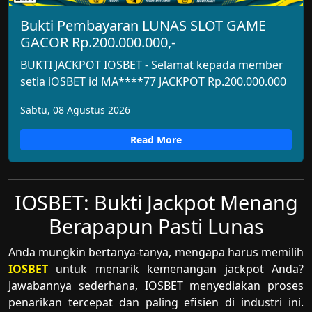
Bukti Pembayaran LUNAS SLOT GAME
GACOR Rp.200.000.000,-
BUKTI JACKPOT IOSBET - Selamat kepada member
setia iOSBET id MA****77 JACKPOT Rp.200.000.000
Sabtu, 08 Agustus 2026
Read More
IOSBET: Bukti Jackpot Menang
Berapapun Pasti Lunas
Anda mungkin bertanya-tanya, mengapa harus memilih
IOSBET
untuk menarik kemenangan jackpot Anda?
Jawabannya sederhana, IOSBET menyediakan proses
penarikan tercepat dan paling efisien di industri ini.