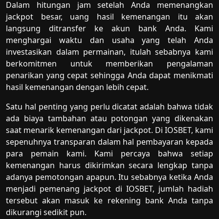
Dalam hitungan jam setelah Anda memenangkan
jackpot besar, uang hasil kemenangan itu akan
langsung ditransfer ke akun bank Anda. Kami
menghargai waktu dan usaha yang telah Anda
investasikan dalam permainan, itulah sebabnya kami
berkomitmen untuk memberikan pengalaman
penarikan yang cepat sehingga Anda dapat menikmati
hasil kemenangan dengan lebih cepat.
Satu hal penting yang perlu dicatat adalah bahwa tidak
ada biaya tambahan atau potongan yang dikenakan
saat menarik kemenangan dari jackpot. Di IOSBET, kami
sepenuhnya transparan dalam hal pembayaran kepada
para pemain kami. Kami percaya bahwa setiap
kemenangan harus dikirimkan secara lengkap tanpa
adanya pemotongan apapun. Itu sebabnya ketika Anda
menjadi pemenang jackpot di IOSBET, jumlah hadiah
tersebut akan masuk ke rekening bank Anda tanpa
dikurangi sedikit pun.