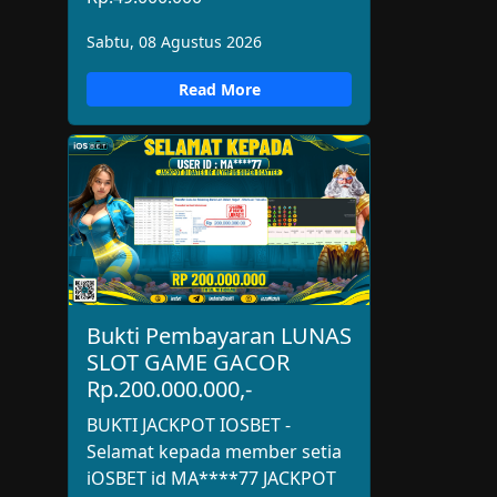
Sabtu, 08 Agustus 2026
Read More
Bukti Pembayaran LUNAS
SLOT GAME GACOR
Rp.200.000.000,-
BUKTI JACKPOT IOSBET -
Selamat kepada member setia
iOSBET id MA****77 JACKPOT