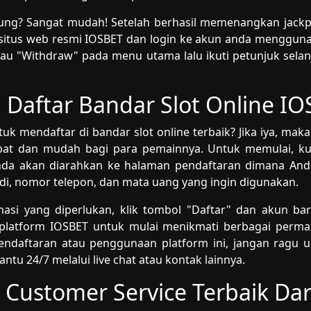
ung? Sangat mudah! Setelah berhasil memenangkan jackpot
 situs web resmi IOSBET dan login ke akun anda menggunak
au "Withdraw" pada menu utama lalu ikuti petunjuk sela
 Daftar Bandar Slot Online I
 mendaftar di bandar slot online terbaik? Jika iya, mak
at dan mudah bagi para pemainnya. Untuk memulai, kunj
Anda akan diarahkan ke halaman pendaftaran dimana And
ndi, nomor telepon, dan mata uang yang ingin digunakan.
rmasi yang diperlukan, klik tombol "Daftar" dan akun b
latform IOSBET untuk mulai menikmati berbagai permainan
endaftaran atau penggunaan platform ini, jangan ragu
tu 24/7 melalui live chat atau kontak lainnya.
 Customer Service Terbaik Dar