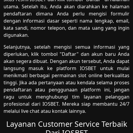
utama. Setelah itu, Anda akan diarahkan ke halaman
pendaftaran dimana Anda perlu mengisi formulir
dengan informasi dasar seperti nama lengkap, email,
kata sandi, nomor telepon, dan mata uang yang ingin
digunakan.
Selanjutnya, setelah mengisi semua informasi yang
diperlukan, klik tombol "Daftar" dan akun baru Anda
akan segera dibuat. Dengan akun tersebut, Anda dapat
langsung masuk ke platform IOSBET untuk mulai
menikmati berbagai permainan slot online berkualitas
tinggi. Jika ada pertanyaan atau kendala selama proses
pendaftaran atau penggunaan platform ini, jangan
ragu untuk menghubungi tim layanan pelanggan
profesional dari IOSBET. Mereka siap membantu 24/7
melalui live chat atau kontak lainnya.
Layanan Customer Service Terbaik
Dari IOSBET