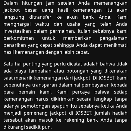
Dalam hitungan jam setelah Anda memenangkan
jackpot besar, uang hasil kemenangan itu akan
langsung ditransfer ke akun bank Anda. Kami
menghargai waktu dan usaha yang telah Anda
investasikan dalam permainan, itulah sebabnya kami
berkomitmen untuk memberikan pengalaman
penarikan yang cepat sehingga Anda dapat menikmati
hasil kemenangan dengan lebih cepat.
Satu hal penting yang perlu dicatat adalah bahwa tidak
ada biaya tambahan atau potongan yang dikenakan
saat menarik kemenangan dari jackpot. Di IOSBET, kami
sepenuhnya transparan dalam hal pembayaran kepada
para pemain kami. Kami percaya bahwa setiap
kemenangan harus dikirimkan secara lengkap tanpa
adanya pemotongan apapun. Itu sebabnya ketika Anda
menjadi pemenang jackpot di IOSBET, jumlah hadiah
tersebut akan masuk ke rekening bank Anda tanpa
dikurangi sedikit pun.