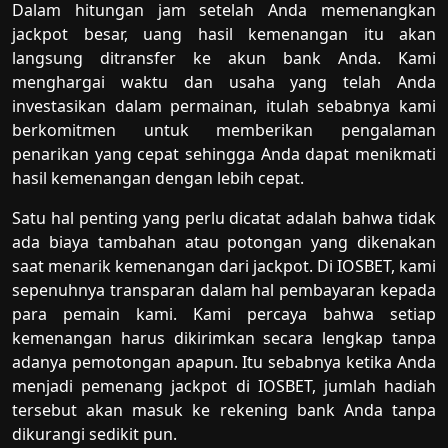
Dalam hitungan jam setelah Anda memenangkan
jackpot besar, uang hasil kemenangan itu akan
langsung ditransfer ke akun bank Anda. Kami
menghargai waktu dan usaha yang telah Anda
investasikan dalam permainan, itulah sebabnya kami
berkomitmen untuk memberikan pengalaman
penarikan yang cepat sehingga Anda dapat menikmati
hasil kemenangan dengan lebih cepat.
Satu hal penting yang perlu dicatat adalah bahwa tidak
ada biaya tambahan atau potongan yang dikenakan
saat menarik kemenangan dari jackpot. Di IOSBET, kami
sepenuhnya transparan dalam hal pembayaran kepada
para pemain kami. Kami percaya bahwa setiap
kemenangan harus dikirimkan secara lengkap tanpa
adanya pemotongan apapun. Itu sebabnya ketika Anda
menjadi pemenang jackpot di IOSBET, jumlah hadiah
tersebut akan masuk ke rekening bank Anda tanpa
dikurangi sedikit pun.