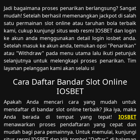
Jadi bagaimana proses penarikan berlangsung? Sangat
mudah! Setelah berhasil memenangkan jackpot di salah
satu permainan slot online atau taruhan bola terbaik
kami, cukup kunjungi situs web resmi IOSBET dan login
ke akun anda menggunakan detail login iosbet anda.
Setelah masuk ke akun anda, temukan opsi "Penarikan"
atau "Withdraw" pada menu utama lalu ikuti petunjuk
selanjutnya untuk melengkapi proses penarikan. Tim
layanan pelanggan kami akan selalu si
Cara Daftar Bandar Slot Online
IOSBET
Apakah Anda mencari cara yang mudah untuk
mendaftar di bandar slot online terbaik? Jika iya, maka
Anda berada di tempat yang tepat!
IOSBET
menawarkan proses pendaftaran yang cepat dan
mudah bagi para pemainnya. Untuk memulai, kunjungi
situs resmi IOSBET dan klik tombol "Daftar" di halaman