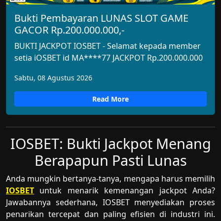
Bukti Pembayaran LUNAS SLOT GAME
GACOR Rp.200.000.000,-
BUKTI JACKPOT IOSBET - Selamat kepada member
setia iOSBET id MA****77 JACKPOT Rp.200.000.000
Sabtu, 08 Agustus 2026
Read More
IOSBET: Bukti Jackpot Menang
Berapapun Pasti Lunas
Anda mungkin bertanya-tanya, mengapa harus memilih
IOSBET
untuk menarik kemenangan jackpot Anda?
Jawabannya sederhana, IOSBET menyediakan proses
penarikan tercepat dan paling efisien di industri ini.