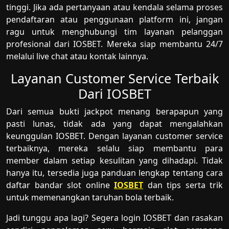
tinggi. Jika ada pertanyaan atau kendala selama proses
pendaftaran atau penggunaan platform ini, jangan
ragu untuk menghubungi tim layanan pelanggan
profesional dari IOSBET. Mereka siap membantu 24/7
melalui live chat atau kontak lainnya.
Layanan Customer Service Terbaik
Dari IOSBET
Dari semua bukti jackpot menang berapapun yang
pasti lunas, tidak ada yang dapat mengalahkan
keunggulan IOSBET. Dengan layanan customer service
terbaiknya, mereka selalu siap membantu para
member dalam setiap kesulitan yang dihadapi. Tidak
hanya itu, tersedia juga panduan lengkap tentang cara
daftar bandar slot online
IOSBET
dan tips serta trik
untuk memenangkan taruhan bola terbaik.
Jadi tunggu apa lagi? Segera login IOSBET dan rasakan