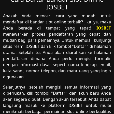
IOSBET
Apakah Anda mencari cara yang mudah untuk
mendaftar di bandar slot online terbaik? Jika iya, maka
Anda berada di tempat yang tepat!
IOSBET
menawarkan proses pendaftaran yang cepat dan
mudah bagi para pemainnya. Untuk memulai, kunjungi
situs resmi IOSBET dan klik tombol "Daftar" di halaman
utama. Setelah itu, Anda akan diarahkan ke halaman
pendaftaran dimana Anda perlu mengisi formulir
dengan informasi dasar seperti nama lengkap, email,
kata sandi, nomor telepon, dan mata uang yang ingin
digunakan.
Selanjutnya, setelah mengisi semua informasi yang
diperlukan, klik tombol "Daftar" dan akun baru Anda
akan segera dibuat. Dengan akun tersebut, Anda dapat
langsung masuk ke platform IOSBET untuk mulai
menikmati berbagai permainan slot online berkualitas