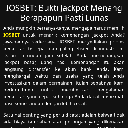
IOSBET: Bukti Jackpot Menang
Berapapun Pasti Lunas
Anda mungkin bertanya-tanya, mengapa harus memilih
IOSBET
untuk menarik kemenangan jackpot Anda?
Jawabannya sederhana, IOSBET menyediakan proses
penarikan tercepat dan paling efisien di industri ini.
Dalam hitungan jam setelah Anda memenangkan
jackpot besar, uang hasil kemenangan itu akan
langsung ditransfer ke akun bank Anda. Kami
menghargai waktu dan usaha yang telah Anda
investasikan dalam permainan, itulah sebabnya kami
berkomitmen untuk memberikan pengalaman
penarikan yang cepat sehingga Anda dapat menikmati
hasil kemenangan dengan lebih cepat.
Satu hal penting yang perlu dicatat adalah bahwa tidak
ada biaya tambahan atau potongan yang dikenakan