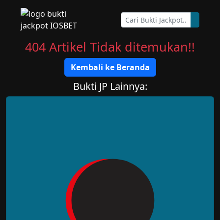
404 Artikel Tidak ditemukan!!
Kembali ke Beranda
Bukti JP Lainnya: