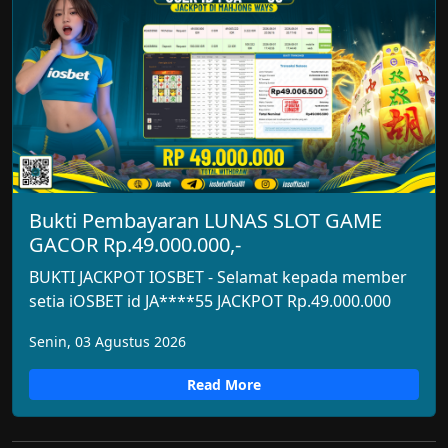
Bukti Pembayaran LUNAS SLOT GAME
GACOR Rp.49.000.000,-
BUKTI JACKPOT IOSBET - Selamat kepada member
setia iOSBET id JA****55 JACKPOT Rp.49.000.000
Senin, 03 Agustus 2026
Read More