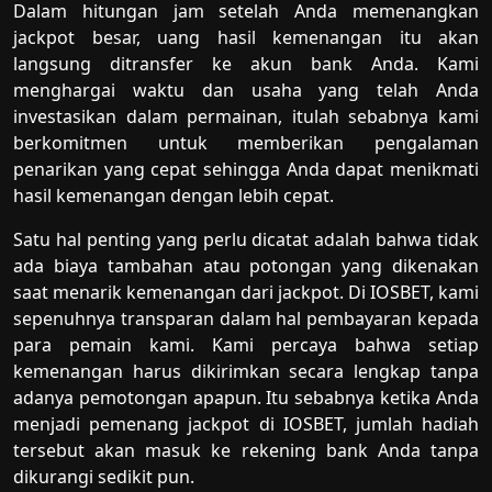
Dalam hitungan jam setelah Anda memenangkan
jackpot besar, uang hasil kemenangan itu akan
langsung ditransfer ke akun bank Anda. Kami
menghargai waktu dan usaha yang telah Anda
investasikan dalam permainan, itulah sebabnya kami
berkomitmen untuk memberikan pengalaman
penarikan yang cepat sehingga Anda dapat menikmati
hasil kemenangan dengan lebih cepat.
Satu hal penting yang perlu dicatat adalah bahwa tidak
ada biaya tambahan atau potongan yang dikenakan
saat menarik kemenangan dari jackpot. Di IOSBET, kami
sepenuhnya transparan dalam hal pembayaran kepada
para pemain kami. Kami percaya bahwa setiap
kemenangan harus dikirimkan secara lengkap tanpa
adanya pemotongan apapun. Itu sebabnya ketika Anda
menjadi pemenang jackpot di IOSBET, jumlah hadiah
tersebut akan masuk ke rekening bank Anda tanpa
dikurangi sedikit pun.