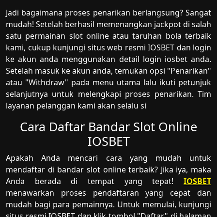
Jadi bagaimana proses penarikan berlangsung? Sangat
mudah! Setelah berhasil memenangkan jackpot di salah
satu permainan slot online atau taruhan bola terbaik
kami, cukup kunjungi situs web resmi IOSBET dan login
ke akun anda menggunakan detail login iosbet anda.
Setelah masuk ke akun anda, temukan opsi "Penarikan"
atau "Withdraw" pada menu utama lalu ikuti petunjuk
selanjutnya untuk melengkapi proses penarikan. Tim
layanan pelanggan kami akan selalu si
Cara Daftar Bandar Slot Online
IOSBET
Apakah Anda mencari cara yang mudah untuk
mendaftar di bandar slot online terbaik? Jika iya, maka
Anda berada di tempat yang tepat!
IOSBET
menawarkan proses pendaftaran yang cepat dan
mudah bagi para pemainnya. Untuk memulai, kunjungi
situs resmi IOSBET dan klik tombol "Daftar" di halaman