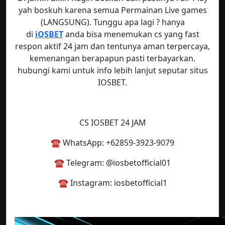
yah boskuh karena semua Permainan Live games
(LANGSUNG). Tunggu apa lagi ? hanya
di
iOSBET
anda bisa menemukan cs yang fast
respon aktif 24 jam dan tentunya aman terpercaya,
kemenangan berapapun pasti terbayarkan.
hubungi kami untuk info lebih lanjut seputar situs
IOSBET.
CS IOSBET 24 JAM
☎️ WhatsApp: +62859-3923-9079
☎️ Telegram: @iosbetofficial01
☎️ Instagram: iosbetofficial1