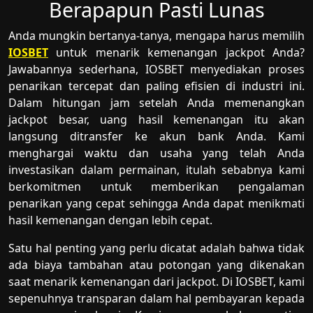
Berapapun Pasti Lunas
Anda mungkin bertanya-tanya, mengapa harus memilih
IOSBET
untuk menarik kemenangan jackpot Anda?
Jawabannya sederhana, IOSBET menyediakan proses
penarikan tercepat dan paling efisien di industri ini.
Dalam hitungan jam setelah Anda memenangkan
jackpot besar, uang hasil kemenangan itu akan
langsung ditransfer ke akun bank Anda. Kami
menghargai waktu dan usaha yang telah Anda
investasikan dalam permainan, itulah sebabnya kami
berkomitmen untuk memberikan pengalaman
penarikan yang cepat sehingga Anda dapat menikmati
hasil kemenangan dengan lebih cepat.
Satu hal penting yang perlu dicatat adalah bahwa tidak
ada biaya tambahan atau potongan yang dikenakan
saat menarik kemenangan dari jackpot. Di IOSBET, kami
sepenuhnya transparan dalam hal pembayaran kepada