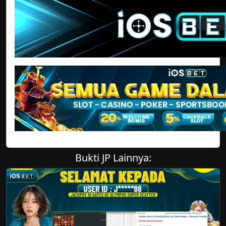
Bukti JP Lainnya: