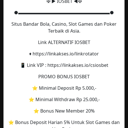
✠ ► IOSBET ◄✠
●▬▬▬▬▬▬▬▬▬▬▬▬▬▬▬▬▬▬▬▬●
Situs Bandar Bola, Casino, Slot Games dan Poker
Terbaik di Asia.
Link ALTERNATIF IOSBET
♦️ https://linkakses.io/linkrotator
📱 Link VIP : https://linkakses.io/csiosbet
PROMO BONUS IOSBET
⭐️ Minimal Deposit Rp 5.000,-
⭐️ Minimal Withdraw Rp 25.000,-
⭐️ Bonus New Member 20%
⭐️ Bonus Deposit Harian 5% Untuk Slot Games dan