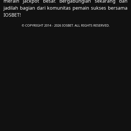
meraih jackpot besar. Bergabunglah sekarang dan
jadilah bagian dari komunitas pemain sukses bersama
IOSBET!
© COPYRIGHT 2014 - 2026 IOSBET. ALL RIGHTS RESERVED.