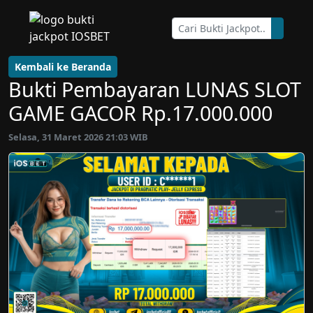
Kembali ke Beranda
Bukti Pembayaran LUNAS SLOT
GAME GACOR Rp.17.000.000
Selasa, 31 Maret 2026 21:03 WIB