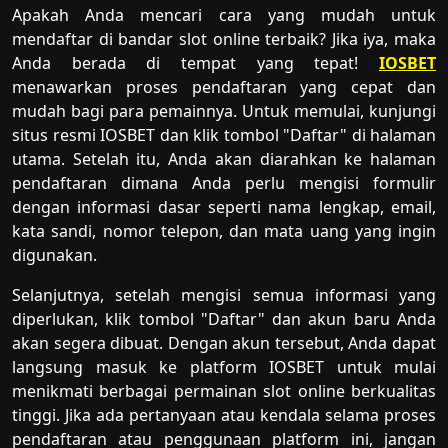
Apakah Anda mencari cara yang mudah untuk
mendaftar di bandar slot online terbaik? Jika iya, maka
Anda berada di tempat yang tepat!
IOSBET
menawarkan proses pendaftaran yang cepat dan
mudah bagi para pemainnya. Untuk memulai, kunjungi
situs resmi IOSBET dan klik tombol "Daftar" di halaman
utama. Setelah itu, Anda akan diarahkan ke halaman
pendaftaran dimana Anda perlu mengisi formulir
dengan informasi dasar seperti nama lengkap, email,
kata sandi, nomor telepon, dan mata uang yang ingin
digunakan.
Selanjutnya, setelah mengisi semua informasi yang
diperlukan, klik tombol "Daftar" dan akun baru Anda
akan segera dibuat. Dengan akun tersebut, Anda dapat
langsung masuk ke platform IOSBET untuk mulai
menikmati berbagai permainan slot online berkualitas
tinggi. Jika ada pertanyaan atau kendala selama proses
pendaftaran atau penggunaan platform ini, jangan