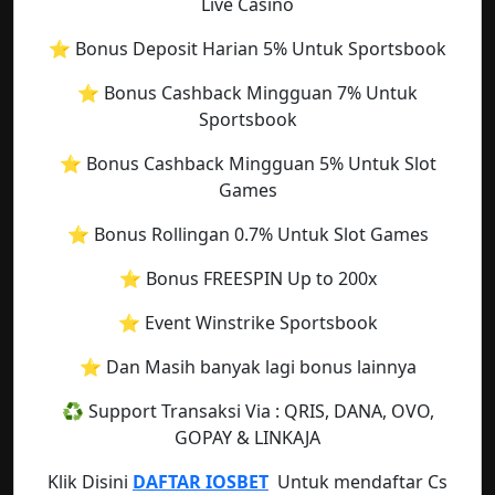
Live Casino
⭐️ Bonus Deposit Harian 5% Untuk Sportsbook
⭐️ Bonus Cashback Mingguan 7% Untuk
Sportsbook
⭐️ Bonus Cashback Mingguan 5% Untuk Slot
Games
⭐️ Bonus Rollingan 0.7% Untuk Slot Games
⭐️ Bonus FREESPIN Up to 200x
⭐️ Event Winstrike Sportsbook
⭐️ Dan Masih banyak lagi bonus lainnya
♻️ Support Transaksi Via : QRIS, DANA, OVO,
GOPAY & LINKAJA
Klik Disini
DAFTAR IOSBET
Untuk mendaftar Cs