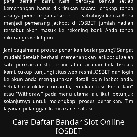
para pemain kami. Kami percaya bahwa setiap
kemenangan harus dikirimkan secara lengkap tanpa
adanya pemotongan apapun. Itu sebabnya ketika Anda
menjadi pemenang jackpot di IOSBET, jumlah hadiah
tersebut akan masuk ke rekening bank Anda tanpa
dikurangi sedikit pun.
Jadi bagaimana proses penarikan berlangsung? Sangat
mudah! Setelah berhasil memenangkan jackpot di salah
satu permainan slot online atau taruhan bola terbaik
kami, cukup kunjungi situs web resmi IOSBET dan login
ke akun anda menggunakan detail login iosbet anda.
Setelah masuk ke akun anda, temukan opsi "Penarikan"
atau "Withdraw" pada menu utama lalu ikuti petunjuk
selanjutnya untuk melengkapi proses penarikan. Tim
layanan pelanggan kami akan selalu si
Cara Daftar Bandar Slot Online
IOSBET