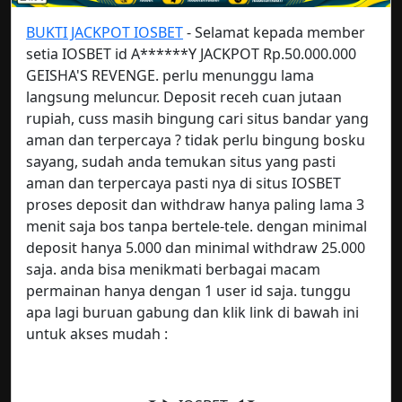
BUKTI JACKPOT IOSBET
- Selamat kepada member
setia IOSBET id A******Y JACKPOT Rp.50.000.000
GEISHA'S REVENGE. perlu menunggu lama
langsung meluncur. Deposit receh cuan jutaan
rupiah, cuss masih bingung cari situs bandar yang
aman dan terpercaya ? tidak perlu bingung bosku
sayang, sudah anda temukan situs yang pasti
aman dan terpercaya pasti nya di situs IOSBET
proses deposit dan withdraw hanya paling lama 3
menit saja bos tanpa bertele-tele. dengan minimal
deposit hanya 5.000 dan minimal withdraw 25.000
saja. anda bisa menikmati berbagai macam
permainan hanya dengan 1 user id saja. tunggu
apa lagi buruan gabung dan klik link di bawah ini
untuk akses mudah :