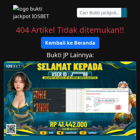
404 Artikel Tidak ditemukan!!
Kembali ke Beranda
Bukti JP Lainnya: