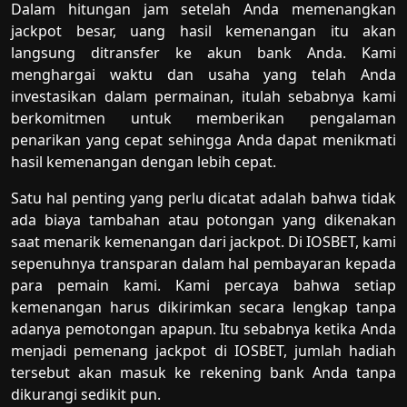
Dalam hitungan jam setelah Anda memenangkan
jackpot besar, uang hasil kemenangan itu akan
langsung ditransfer ke akun bank Anda. Kami
menghargai waktu dan usaha yang telah Anda
investasikan dalam permainan, itulah sebabnya kami
berkomitmen untuk memberikan pengalaman
penarikan yang cepat sehingga Anda dapat menikmati
hasil kemenangan dengan lebih cepat.
Satu hal penting yang perlu dicatat adalah bahwa tidak
ada biaya tambahan atau potongan yang dikenakan
saat menarik kemenangan dari jackpot. Di IOSBET, kami
sepenuhnya transparan dalam hal pembayaran kepada
para pemain kami. Kami percaya bahwa setiap
kemenangan harus dikirimkan secara lengkap tanpa
adanya pemotongan apapun. Itu sebabnya ketika Anda
menjadi pemenang jackpot di IOSBET, jumlah hadiah
tersebut akan masuk ke rekening bank Anda tanpa
dikurangi sedikit pun.