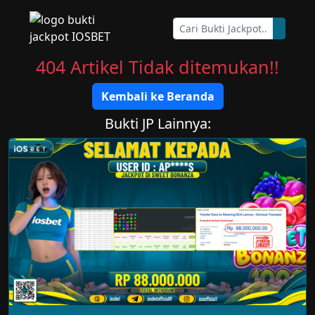
404 Artikel Tidak ditemukan!!
Kembali ke Beranda
Bukti JP Lainnya: