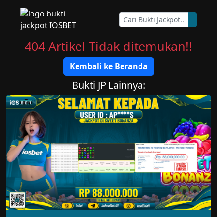
404 Artikel Tidak ditemukan!!
Kembali ke Beranda
Bukti JP Lainnya: