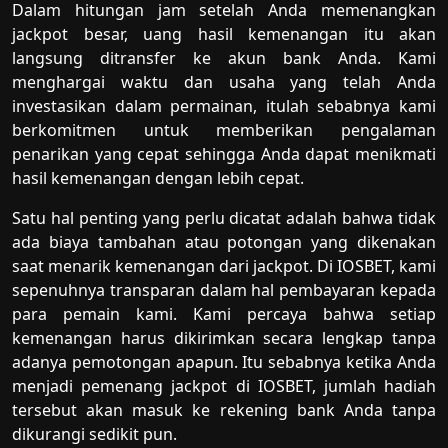
Dalam hitungan jam setelah Anda memenangkan
jackpot besar, uang hasil kemenangan itu akan
langsung ditransfer ke akun bank Anda. Kami
menghargai waktu dan usaha yang telah Anda
investasikan dalam permainan, itulah sebabnya kami
berkomitmen untuk memberikan pengalaman
penarikan yang cepat sehingga Anda dapat menikmati
hasil kemenangan dengan lebih cepat.
Satu hal penting yang perlu dicatat adalah bahwa tidak
ada biaya tambahan atau potongan yang dikenakan
saat menarik kemenangan dari jackpot. Di IOSBET, kami
sepenuhnya transparan dalam hal pembayaran kepada
para pemain kami. Kami percaya bahwa setiap
kemenangan harus dikirimkan secara lengkap tanpa
adanya pemotongan apapun. Itu sebabnya ketika Anda
menjadi pemenang jackpot di IOSBET, jumlah hadiah
tersebut akan masuk ke rekening bank Anda tanpa
dikurangi sedikit pun.