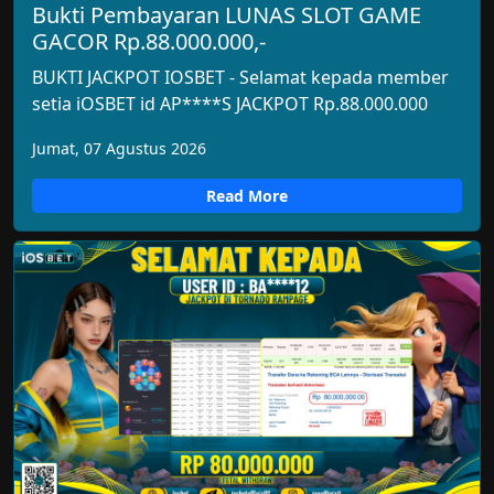
Bukti Pembayaran LUNAS SLOT GAME
GACOR Rp.88.000.000,-
BUKTI JACKPOT IOSBET - Selamat kepada member
setia iOSBET id AP****S JACKPOT Rp.88.000.000
Jumat, 07 Agustus 2026
Read More