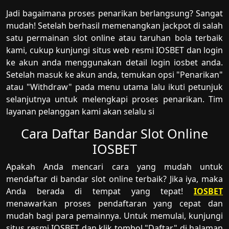
Jadi bagaimana proses penarikan berlangsung? Sangat
mudah! Setelah berhasil memenangkan jackpot di salah
satu permainan slot online atau taruhan bola terbaik
kami, cukup kunjungi situs web resmi IOSBET dan login
ke akun anda menggunakan detail login iosbet anda.
Setelah masuk ke akun anda, temukan opsi "Penarikan"
atau "Withdraw" pada menu utama lalu ikuti petunjuk
selanjutnya untuk melengkapi proses penarikan. Tim
layanan pelanggan kami akan selalu si
Cara Daftar Bandar Slot Online
IOSBET
Apakah Anda mencari cara yang mudah untuk
mendaftar di bandar slot online terbaik? Jika iya, maka
Anda berada di tempat yang tepat!
IOSBET
menawarkan proses pendaftaran yang cepat dan
mudah bagi para pemainnya. Untuk memulai, kunjungi
situs resmi IOSBET dan klik tombol "Daftar" di halaman