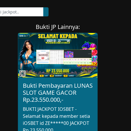
Bukti JP Lainnya:
Bukti Pembayaran LUNAS
SLOT GAME GACOR
Rp.23.550.000,-
BUKTI JACKPOT IOSBET -
Selamat kepada member setia
iOSBET id ZE*****00 JACKPOT
Rp.23.550.000