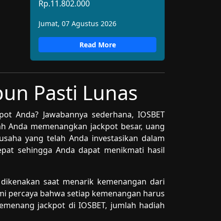
Rp.11.802.000
Jumat, 07 Agustus 2026
Read More
un Pasti Lunas
ot Anda? Jawabannya sederhana, IOSBET
telah Anda memenangkan jackpot besar, uang
usaha yang telah Anda investasikan dalam
pat sehingga Anda dapat menikmati hasil
g dikenakan saat menarik kemenangan dari
ami percaya bahwa setiap kemenangan harus
emenang jackpot di IOSBET, jumlah hadiah