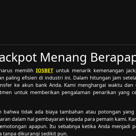
 Jackpot Menang Berapap
 harus memilih
IOSBET
untuk menarik kemenangan jackp
 paling efisien di industri ini. Dalam hitungan jam se
ansfer ke akun bank Anda. Kami menghargai waktu dan 
itmen untuk memberikan pengalaman penarikan yang ce
lah bahwa tidak ada biaya tambahan atau potongan yan
sparan dalam hal pembayaran kepada para pemain kami. K
pemotongan apapun. Itu sebabnya ketika Anda menjadi p
 tanpa dikurangi sedikit pun.