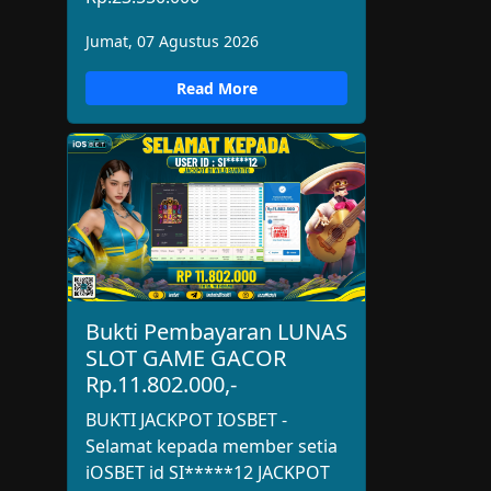
Jumat, 07 Agustus 2026
Read More
Bukti Pembayaran LUNAS
SLOT GAME GACOR
Rp.11.802.000,-
BUKTI JACKPOT IOSBET -
Selamat kepada member setia
iOSBET id SI*****12 JACKPOT