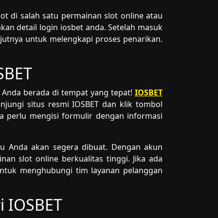
 di salah satu permainan slot online atau
an detail login iosbet anda. Setelah masuk
njutnya untuk melengkapi proses penarikan.
OSBET
a Anda berada di tempat yang tepat!
IOSBET
ungi situs resmi IOSBET dan klik tombol
a perlu mengisi formulir dengan informasi
aru Anda akan segera dibuat. Dengan akun
 slot online berkualitas tinggi. Jika ada
 untuk menghubungi tim layanan pelanggan
i IOSBET