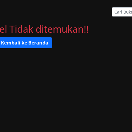
kel Tidak ditemukan!!
Kembali ke Beranda