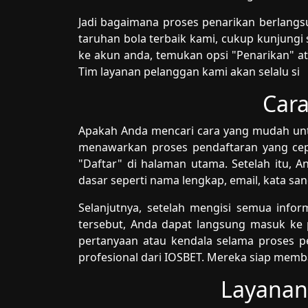
Jadi bagaimana proses penarikan berlangs
taruhan bola terbaik kami, cukup kunjungi
ke akun anda, temukan opsi "Penarikan" at
Tim layanan pelanggan kami akan selalu si
Cara
Apakah Anda mencari cara yang mudah untuk
menawarkan proses pendaftaran yang cep
"Daftar" di halaman utama. Setelah itu, 
dasar seperti nama lengkap, email, kata sa
Selanjutnya, setelah mengisi semua info
tersebut, Anda dapat langsung masuk ke p
pertanyaan atau kendala selama proses p
profesional dari IOSBET. Mereka siap memban
Layanan