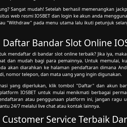
ung? Sangat mudah! Setelah berhasil memenangkan jackpot
 situs web resmi IOSBET dan login ke akun anda menggunak
au "Withdraw" pada menu utama lalu ikuti petunjuk sela
 Daftar Bandar Slot Online I
 mendaftar di bandar slot online terbaik? Jika iya, mak
at dan mudah bagi para pemainnya. Untuk memulai, kunj
Anda akan diarahkan ke halaman pendaftaran dimana And
ndi, nomor telepon, dan mata uang yang ingin digunakan.
rmasi yang diperlukan, klik tombol "Daftar" dan akun b
latform IOSBET untuk mulai menikmati berbagai permainan
endaftaran atau penggunaan platform ini, jangan ragu
tu 24/7 melalui live chat atau kontak lainnya.
 Customer Service Terbaik Dar