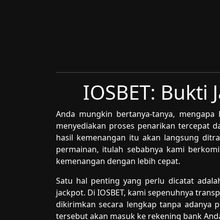
IOSBET: Bukti
Anda mungkin bertanya-tanya, mengapa
menyediakan proses penarikan tercepat dan
hasil kemenangan itu akan langsung ditr
permainan, itulah sebabnya kami berkom
kemenangan dengan lebih cepat.
Satu hal penting yang perlu dicatat ada
jackpot. Di IOSBET, kami sepenuhnya tran
dikirimkan secara lengkap tanpa adanya 
tersebut akan masuk ke rekening bank Anda