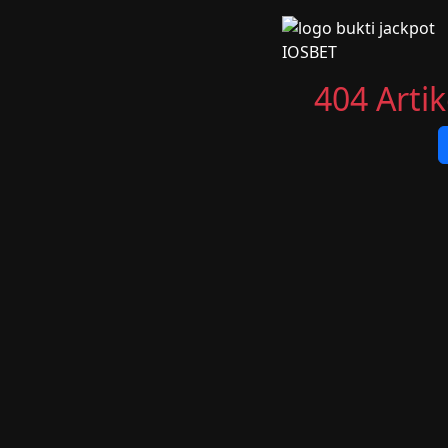
404 Arti