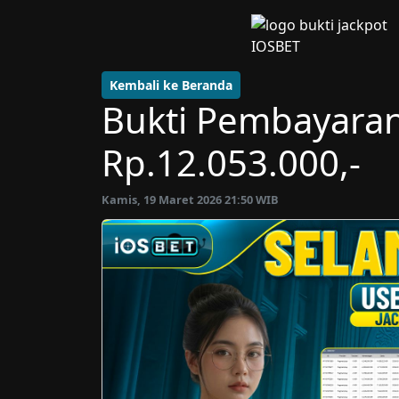
Kembali ke Beranda
Bukti Pembayar
Rp.12.053.000,-
Kamis, 19 Maret 2026 21:50 WIB