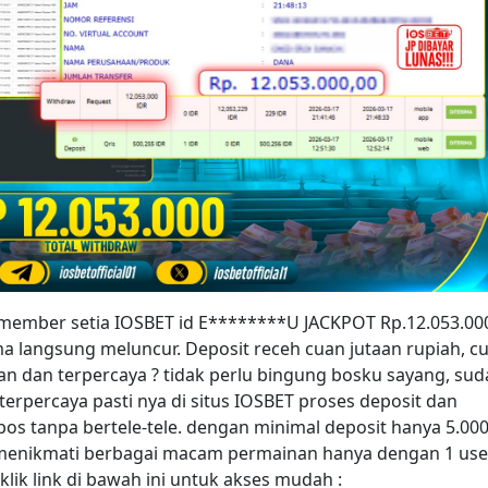
member setia IOSBET id E********U JACKPOT Rp.12.053.00
langsung meluncur. Deposit receh cuan jutaan rupiah, c
an dan terpercaya ? tidak perlu bingung bosku sayang, su
erpercaya pasti nya di situs IOSBET proses deposit dan
bos tanpa bertele-tele. dengan minimal deposit hanya 5.00
a menikmati berbagai macam permainan hanya dengan 1 use
lik link di bawah ini untuk akses mudah :