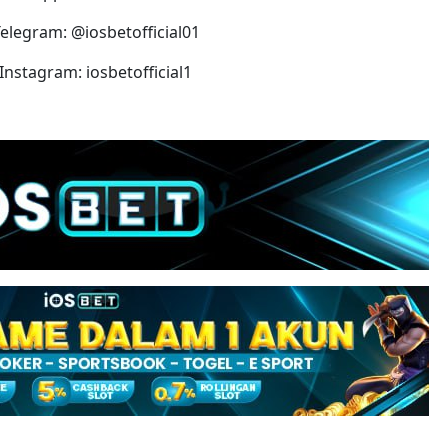
elegram: @iosbetofficial01
Instagram: iosbetofficial1