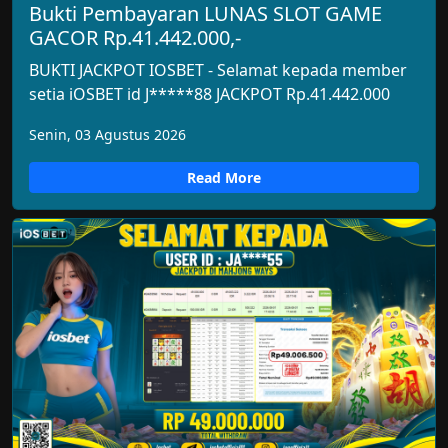
Bukti Pembayaran LUNAS SLOT GAME
GACOR Rp.41.442.000,-
BUKTI JACKPOT IOSBET - Selamat kepada member
setia iOSBET id J*****88 JACKPOT Rp.41.442.000
Senin, 03 Agustus 2026
Read More