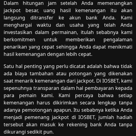
Dalam hitungan jam setelah Anda memenangkan
jackpot besar, uang hasil kemenangan itu akan
langsung ditransfer ke akun bank Anda. Kami
menghargai waktu dan usaha yang telah Anda
investasikan dalam permainan, itulah sebabnya kami
berkomitmen untuk memberikan pengalaman
penarikan yang cepat sehingga Anda dapat menikmati
hasil kemenangan dengan lebih cepat.
Satu hal penting yang perlu dicatat adalah bahwa tidak
ada biaya tambahan atau potongan yang dikenakan
saat menarik kemenangan dari jackpot. Di IOSBET, kami
sepenuhnya transparan dalam hal pembayaran kepada
para pemain kami. Kami percaya bahwa setiap
kemenangan harus dikirimkan secara lengkap tanpa
adanya pemotongan apapun. Itu sebabnya ketika Anda
menjadi pemenang jackpot di IOSBET, jumlah hadiah
tersebut akan masuk ke rekening bank Anda tanpa
dikurangi sedikit pun.