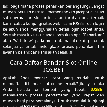
Jadi bagaimana proses penarikan berlangsung? Sangat
mudah! Setelah berhasil memenangkan jackpot di salah
satu permainan slot online atau taruhan bola terbaik
kami, cukup kunjungi situs web resmi IOSBET dan login
ke akun anda menggunakan detail login iosbet anda.
Setelah masuk ke akun anda, temukan opsi "Penarikan"
atau "Withdraw" pada menu utama lalu ikuti petunjuk
selanjutnya untuk melengkapi proses penarikan. Tim
layanan pelanggan kami akan selalu si
Cara Daftar Bandar Slot Online
IOSBET
Apakah Anda mencari cara yang mudah untuk
mendaftar di bandar slot online terbaik? Jika iya, maka
Anda berada di tempat yang tepat!
IOSBET
menawarkan proses pendaftaran yang cepat dan
mudah bagi para pemainnya. Untuk memulai, kunjungi
situs resmi IOSBET dan klik tombol "Daftar" di halaman