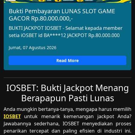
Bukti Pembayaran LUNAS SLOT GAME
GACOR Rp.80.000.000,-
BUKTI JACKPOT IOSBET - Selamat kepada member
setia iOSBET id BA****12 JACKPOT Rp.80.000.000
Jumat, 07 Agustus 2026
Read More
IOSBET: Bukti Jackpot Menang
Berapapun Pasti Lunas
Anda mungkin bertanya-tanya, mengapa harus memilih
IOSBET
untuk menarik kemenangan jackpot Anda?
Jawabannya sederhana, IOSBET menyediakan proses
penarikan tercepat dan paling efisien di industri ini.