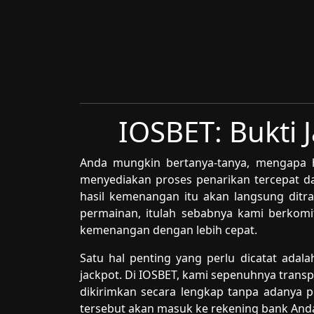
IOSBET: Bukti
Anda mungkin bertanya-tanya, mengapa
menyediakan proses penarikan tercepat dan
hasil kemenangan itu akan langsung ditr
permainan, itulah sebabnya kami berkom
kemenangan dengan lebih cepat.
Satu hal penting yang perlu dicatat ada
jackpot. Di IOSBET, kami sepenuhnya tran
dikirimkan secara lengkap tanpa adanya 
tersebut akan masuk ke rekening bank Anda