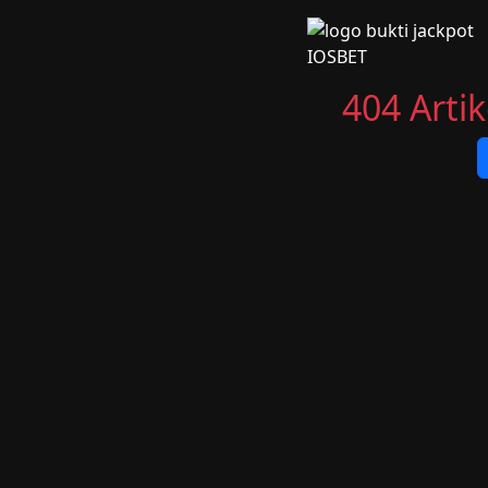
404 Arti