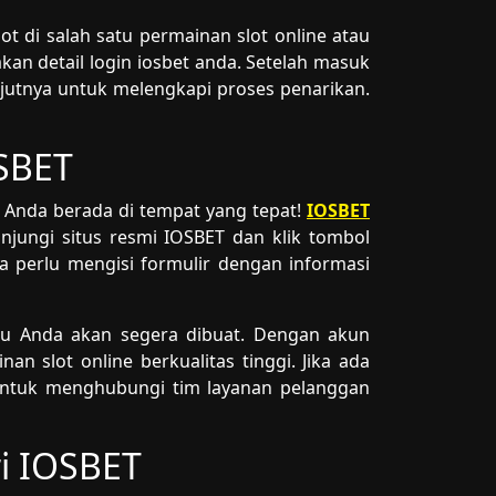
 di salah satu permainan slot online atau
an detail login iosbet anda. Setelah masuk
njutnya untuk melengkapi proses penarikan.
OSBET
a Anda berada di tempat yang tepat!
IOSBET
ungi situs resmi IOSBET dan klik tombol
a perlu mengisi formulir dengan informasi
aru Anda akan segera dibuat. Dengan akun
 slot online berkualitas tinggi. Jika ada
 untuk menghubungi tim layanan pelanggan
i IOSBET