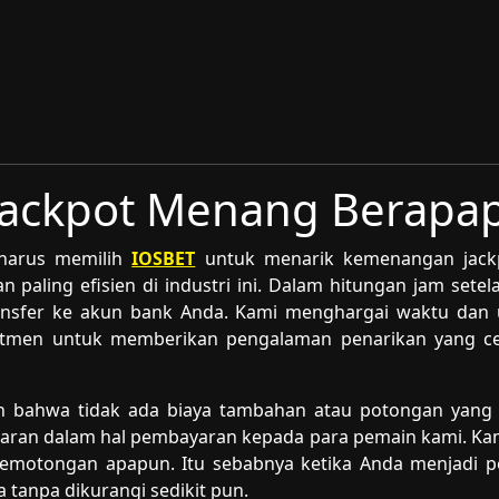
 Jackpot Menang Berapap
 harus memilih
IOSBET
untuk menarik kemenangan jackp
 paling efisien di industri ini. Dalam hitungan jam se
ansfer ke akun bank Anda. Kami menghargai waktu dan 
itmen untuk memberikan pengalaman penarikan yang ce
lah bahwa tidak ada biaya tambahan atau potongan yan
sparan dalam hal pembayaran kepada para pemain kami. K
pemotongan apapun. Itu sebabnya ketika Anda menjadi p
 tanpa dikurangi sedikit pun.