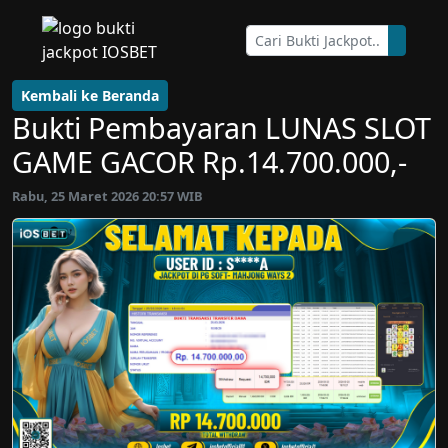
Kembali ke Beranda
Bukti Pembayaran LUNAS SLOT
GAME GACOR Rp.14.700.000,-
Rabu, 25 Maret 2026 20:57 WIB