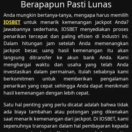
Berapapun Pasti Lunas
Anda mungkin bertanya-tanya, mengapa harus memilih
IOSBET
untuk menarik kemenangan jackpot Anda?
Jawabannya sederhana, IOSBET menyediakan proses
penarikan tercepat dan paling efisien di industri ini.
Dalam hitungan jam setelah Anda memenangkan
jackpot besar, uang hasil kemenangan itu akan
langsung ditransfer ke akun bank Anda. Kami
menghargai waktu dan usaha yang telah Anda
investasikan dalam permainan, itulah sebabnya kami
berkomitmen untuk memberikan pengalaman
penarikan yang cepat sehingga Anda dapat menikmati
hasil kemenangan dengan lebih cepat.
Satu hal penting yang perlu dicatat adalah bahwa tidak
ada biaya tambahan atau potongan yang dikenakan
saat menarik kemenangan dari jackpot. Di IOSBET, kami
sepenuhnya transparan dalam hal pembayaran kepada