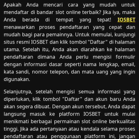
Apakah Anda mencari cara yang mudah untuk
mendaftar di bandar slot online terbaik? Jika iya, maka
Anda berada di tempat yang tepat!
IOSBET
menawarkan proses pendaftaran yang cepat dan
mudah bagi para pemainnya. Untuk memulai, kunjungi
situs resmi IOSBET dan klik tombol "Daftar" di halaman
utama. Setelah itu, Anda akan diarahkan ke halaman
pendaftaran dimana Anda perlu mengisi formulir
dengan informasi dasar seperti nama lengkap, email,
kata sandi, nomor telepon, dan mata uang yang ingin
digunakan.
Selanjutnya, setelah mengisi semua informasi yang
diperlukan, klik tombol "Daftar" dan akun baru Anda
akan segera dibuat. Dengan akun tersebut, Anda dapat
langsung masuk ke platform IOSBET untuk mulai
menikmati berbagai permainan slot online berkualitas
tinggi. Jika ada pertanyaan atau kendala selama proses
pendaftaran atau penggunaan platform ini, jangan