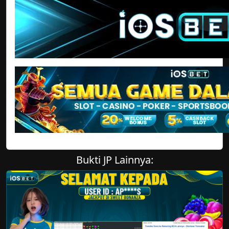
Bukti JP Lainnya: