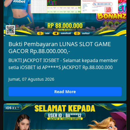
Bukti Pembayaran LUNAS SLOT GAME
GACOR Rp.88.000.000,-
BUKTI JACKPOT IOSBET - Selamat kepada member
setia iOSBET id AP****S JACKPOT Rp.88.000.000
Jumat, 07 Agustus 2026
Read More