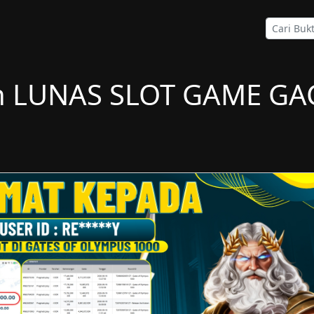
an LUNAS SLOT GAME G