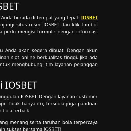
OSBET
a Anda berada di tempat yang tepat!
IOSBET
ungi situs resmi IOSBET dan klik tombol
a perlu mengisi formulir dengan informasi
aru Anda akan segera dibuat. Dengan akun
 slot online berkualitas tinggi. Jika ada
 untuk menghubungi tim layanan pelanggan
i IOSBET
eunggulan IOSBET. Dengan layanan customer
i. Tidak hanya itu, tersedia juga panduan
 bola terbaik.
pang menang serta taruhan bola terpercaya
ain sukses bersama IOSBET!