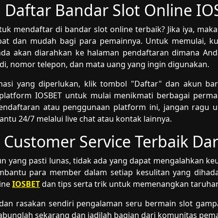
 Daftar Bandar Slot Online I
 mendaftar di bandar slot online terbaik? Jika iya, mak
at dan mudah bagi para pemainnya. Untuk memulai, kunj
Anda akan diarahkan ke halaman pendaftaran dimana And
ndi, nomor telepon, dan mata uang yang ingin digunakan.
rmasi yang diperlukan, klik tombol "Daftar" dan akun b
latform IOSBET untuk mulai menikmati berbagai permainan
endaftaran atau penggunaan platform ini, jangan ragu
tu 24/7 melalui live chat atau kontak lainnya.
 Customer Service Terbaik Dar
n yang pasti lunas, tidak ada yang dapat mengalahkan k
embantu para member dalam setiap kesulitan yang dihadap
line
IOSBET
dan tips serta trik untuk memenangkan taruhan
T dan rasakan sendiri pengalaman seru bermain slot gam
abunglah sekarang dan jadilah bagian dari komunitas pem