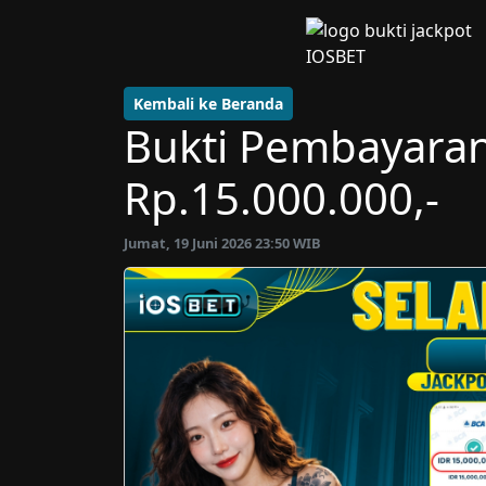
Kembali ke Beranda
Bukti Pembayar
Rp.15.000.000,-
Jumat, 19 Juni 2026 23:50 WIB