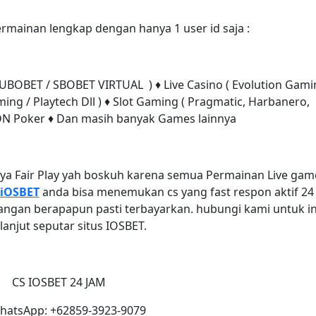
mainan lengkap dengan hanya 1 user id saja :
UBOBET / SBOBET VIRTUAL ) ♦️ Live Casino ( Evolution Gami
ing / Playtech Dll ) ♦️ Slot Gaming ( Pragmatic, Harbanero,
 IDN Poker ♦️ Dan masih banyak Games lainnya
nya Fair Play yah boskuh karena semua Permainan Live gam
iOSBET
anda bisa menemukan cs yang fast respon aktif 24
ngan berapapun pasti terbayarkan. hubungi kami untuk i
 lanjut seputar situs IOSBET.
CS IOSBET 24 JAM
hatsApp: +62859-3923-9079