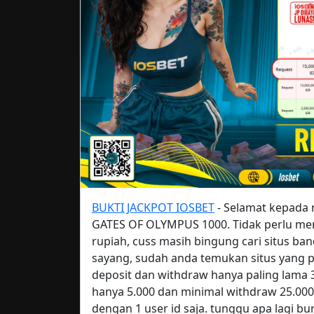
BUKTI JACKPOT IOSBET
- Selamat kepada 
GATES OF OLYMPUS 1000. Tidak perlu men
rupiah, cuss masih bingung cari situs ba
sayang, sudah anda temukan situs yang pa
deposit dan withdraw hanya paling lama 3
hanya 5.000 dan minimal withdraw 25.00
dengan 1 user id saja. tunggu apa lagi bu