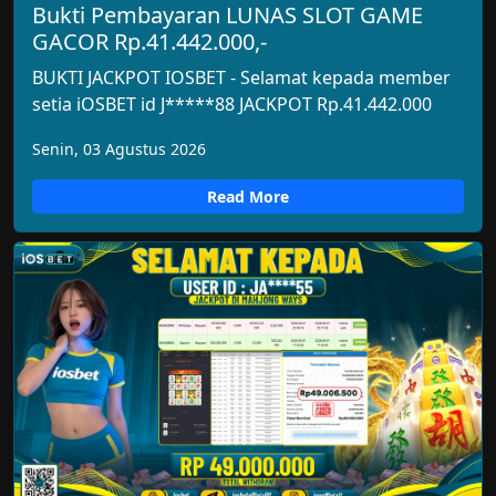
Bukti Pembayaran LUNAS SLOT GAME
GACOR Rp.41.442.000,-
BUKTI JACKPOT IOSBET - Selamat kepada member
setia iOSBET id J*****88 JACKPOT Rp.41.442.000
Senin, 03 Agustus 2026
Read More