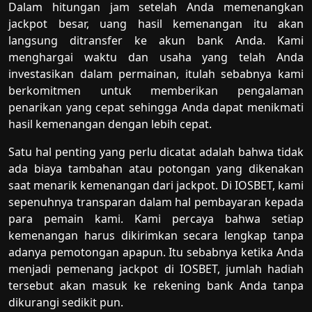
Dalam hitungan jam setelah Anda memenangkan
jackpot besar, uang hasil kemenangan itu akan
langsung ditransfer ke akun bank Anda. Kami
menghargai waktu dan usaha yang telah Anda
investasikan dalam permainan, itulah sebabnya kami
berkomitmen untuk memberikan pengalaman
penarikan yang cepat sehingga Anda dapat menikmati
hasil kemenangan dengan lebih cepat.
Satu hal penting yang perlu dicatat adalah bahwa tidak
ada biaya tambahan atau potongan yang dikenakan
saat menarik kemenangan dari jackpot. Di IOSBET, kami
sepenuhnya transparan dalam hal pembayaran kepada
para pemain kami. Kami percaya bahwa setiap
kemenangan harus dikirimkan secara lengkap tanpa
adanya pemotongan apapun. Itu sebabnya ketika Anda
menjadi pemenang jackpot di IOSBET, jumlah hadiah
tersebut akan masuk ke rekening bank Anda tanpa
dikurangi sedikit pun.