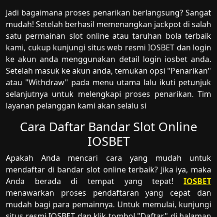
Jadi bagaimana proses penarikan berlangsung? Sangat
mudah! Setelah berhasil memenangkan jackpot di salah
satu permainan slot online atau taruhan bola terbaik
kami, cukup kunjungi situs web resmi IOSBET dan login
ke akun anda menggunakan detail login iosbet anda.
Setelah masuk ke akun anda, temukan opsi "Penarikan"
atau "Withdraw" pada menu utama lalu ikuti petunjuk
selanjutnya untuk melengkapi proses penarikan. Tim
layanan pelanggan kami akan selalu si
Cara Daftar Bandar Slot Online
IOSBET
Apakah Anda mencari cara yang mudah untuk
mendaftar di bandar slot online terbaik? Jika iya, maka
Anda berada di tempat yang tepat!
IOSBET
menawarkan proses pendaftaran yang cepat dan
mudah bagi para pemainnya. Untuk memulai, kunjungi
situs resmi IOSBET dan klik tombol "Daftar" di halaman