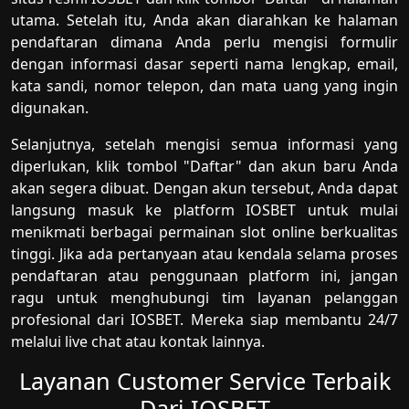
utama. Setelah itu, Anda akan diarahkan ke halaman
pendaftaran dimana Anda perlu mengisi formulir
dengan informasi dasar seperti nama lengkap, email,
kata sandi, nomor telepon, dan mata uang yang ingin
digunakan.
Selanjutnya, setelah mengisi semua informasi yang
diperlukan, klik tombol "Daftar" dan akun baru Anda
akan segera dibuat. Dengan akun tersebut, Anda dapat
langsung masuk ke platform IOSBET untuk mulai
menikmati berbagai permainan slot online berkualitas
tinggi. Jika ada pertanyaan atau kendala selama proses
pendaftaran atau penggunaan platform ini, jangan
ragu untuk menghubungi tim layanan pelanggan
profesional dari IOSBET. Mereka siap membantu 24/7
melalui live chat atau kontak lainnya.
Layanan Customer Service Terbaik
Dari IOSBET