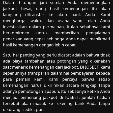
Dalam hitungan jam setelah Anda memenangkan
jackpot besar, uang hasil kemenangan itu akan
langsung ditransfer ke akun bank Anda. Kami
menghargai waktu dan usaha yang telah Anda
investasikan dalam permainan, itulah sebabnya kami
berkomitmen untuk memberikan pengalaman
penarikan yang cepat sehingga Anda dapat menikmati
hasil kemenangan dengan lebih cepat.
Satu hal penting yang perlu dicatat adalah bahwa tidak
ada biaya tambahan atau potongan yang dikenakan
saat menarik kemenangan dari jackpot. Di IOSBET, kami
sepenuhnya transparan dalam hal pembayaran kepada
para pemain kami. Kami percaya bahwa setiap
kemenangan harus dikirimkan secara lengkap tanpa
adanya pemotongan apapun. Itu sebabnya ketika Anda
menjadi pemenang jackpot di IOSBET, jumlah hadiah
tersebut akan masuk ke rekening bank Anda tanpa
dikurangi sedikit pun.