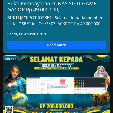
Bukti Pembayaran LUNAS SLOT GAME
GACOR Rp.49.000.000,-
BUKTI JACKPOT IOSBET - Selamat kepada member
setia iOSBET id LO****03 JACKPOT Rp.49.000.000
Sabtu, 08 Agustus 2026
Read More