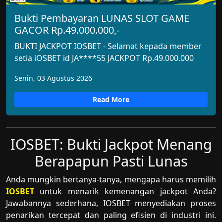
Bukti Pembayaran LUNAS SLOT GAME
GACOR Rp.49.000.000,-
BUKTI JACKPOT IOSBET - Selamat kepada member
setia iOSBET id JA****55 JACKPOT Rp.49.000.000
Senin, 03 Agustus 2026
Read More
IOSBET: Bukti Jackpot Menang
Berapapun Pasti Lunas
Anda mungkin bertanya-tanya, mengapa harus memilih
IOSBET
untuk menarik kemenangan jackpot Anda?
Jawabannya sederhana, IOSBET menyediakan proses
penarikan tercepat dan paling efisien di industri ini.