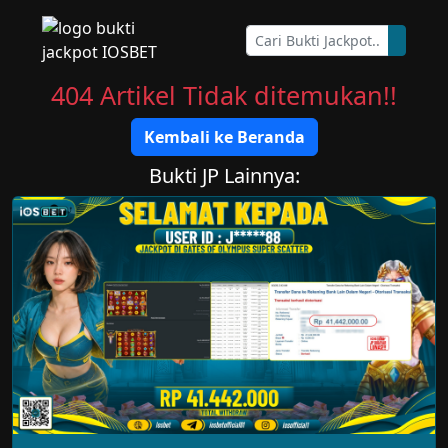
404 Artikel Tidak ditemukan!!
Kembali ke Beranda
Bukti JP Lainnya: