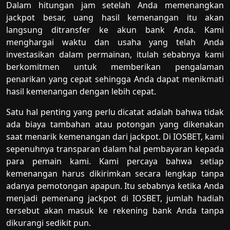
Dalam hitungan jam setelah Anda memenangkan
jackpot besar, uang hasil kemenangan itu akan
langsung ditransfer ke akun bank Anda. Kami
menghargai waktu dan usaha yang telah Anda
investasikan dalam permainan, itulah sebabnya kami
berkomitmen untuk memberikan pengalaman
penarikan yang cepat sehingga Anda dapat menikmati
hasil kemenangan dengan lebih cepat.
Satu hal penting yang perlu dicatat adalah bahwa tidak
ada biaya tambahan atau potongan yang dikenakan
saat menarik kemenangan dari jackpot. Di IOSBET, kami
sepenuhnya transparan dalam hal pembayaran kepada
para pemain kami. Kami percaya bahwa setiap
kemenangan harus dikirimkan secara lengkap tanpa
adanya pemotongan apapun. Itu sebabnya ketika Anda
menjadi pemenang jackpot di IOSBET, jumlah hadiah
tersebut akan masuk ke rekening bank Anda tanpa
dikurangi sedikit pun.