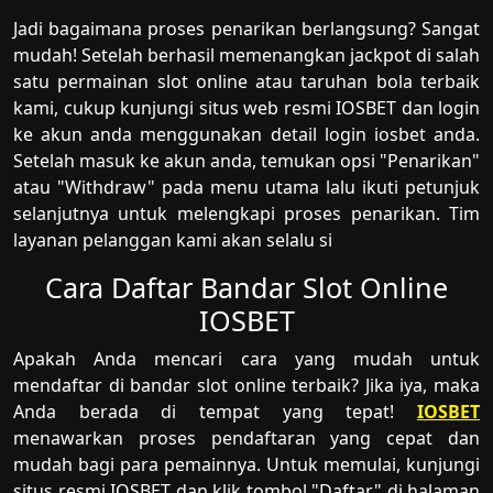
Jadi bagaimana proses penarikan berlangsung? Sangat
mudah! Setelah berhasil memenangkan jackpot di salah
satu permainan slot online atau taruhan bola terbaik
kami, cukup kunjungi situs web resmi IOSBET dan login
ke akun anda menggunakan detail login iosbet anda.
Setelah masuk ke akun anda, temukan opsi "Penarikan"
atau "Withdraw" pada menu utama lalu ikuti petunjuk
selanjutnya untuk melengkapi proses penarikan. Tim
layanan pelanggan kami akan selalu si
Cara Daftar Bandar Slot Online
IOSBET
Apakah Anda mencari cara yang mudah untuk
mendaftar di bandar slot online terbaik? Jika iya, maka
Anda berada di tempat yang tepat!
IOSBET
menawarkan proses pendaftaran yang cepat dan
mudah bagi para pemainnya. Untuk memulai, kunjungi
situs resmi IOSBET dan klik tombol "Daftar" di halaman