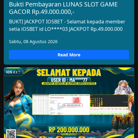
Bukti Pembayaran LUNAS SLOT GAME
GACOR Rp.49.000.000,-
BUKTI JACKPOT IOSBET - Selamat kepada member
setia iOSBET id LO****03 JACKPOT Rp.49.000.000
Sabtu, 08 Agustus 2026
Read More