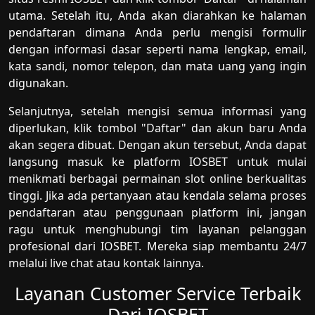
utama. Setelah itu, Anda akan diarahkan ke halaman
pendaftaran dimana Anda perlu mengisi formulir
dengan informasi dasar seperti nama lengkap, email,
kata sandi, nomor telepon, dan mata uang yang ingin
digunakan.
Selanjutnya, setelah mengisi semua informasi yang
diperlukan, klik tombol "Daftar" dan akun baru Anda
akan segera dibuat. Dengan akun tersebut, Anda dapat
langsung masuk ke platform IOSBET untuk mulai
menikmati berbagai permainan slot online berkualitas
tinggi. Jika ada pertanyaan atau kendala selama proses
pendaftaran atau penggunaan platform ini, jangan
ragu untuk menghubungi tim layanan pelanggan
profesional dari IOSBET. Mereka siap membantu 24/7
melalui live chat atau kontak lainnya.
Layanan Customer Service Terbaik
Dari IOSBET