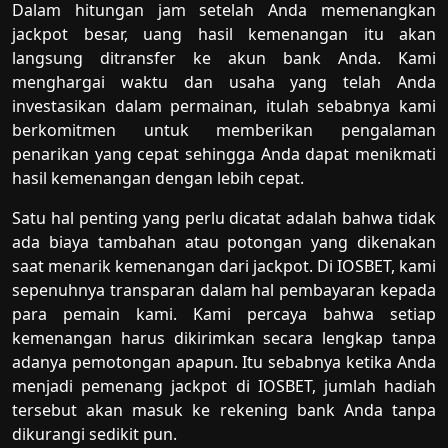
Dalam hitungan jam setelah Anda memenangkan
jackpot besar, uang hasil kemenangan itu akan
langsung ditransfer ke akun bank Anda. Kami
menghargai waktu dan usaha yang telah Anda
investasikan dalam permainan, itulah sebabnya kami
berkomitmen untuk memberikan pengalaman
penarikan yang cepat sehingga Anda dapat menikmati
hasil kemenangan dengan lebih cepat.
Satu hal penting yang perlu dicatat adalah bahwa tidak
ada biaya tambahan atau potongan yang dikenakan
saat menarik kemenangan dari jackpot. Di IOSBET, kami
sepenuhnya transparan dalam hal pembayaran kepada
para pemain kami. Kami percaya bahwa setiap
kemenangan harus dikirimkan secara lengkap tanpa
adanya pemotongan apapun. Itu sebabnya ketika Anda
menjadi pemenang jackpot di IOSBET, jumlah hadiah
tersebut akan masuk ke rekening bank Anda tanpa
dikurangi sedikit pun.