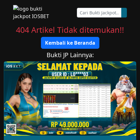
404 Artikel Tidak ditemukan!!
Kembali ke Beranda
Bukti JP Lainnya: