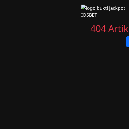
404 Arti