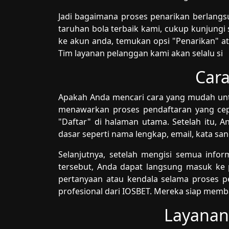
Jadi bagaimana proses penarikan berlangs
taruhan bola terbaik kami, cukup kunjungi
ke akun anda, temukan opsi "Penarikan" at
Tim layanan pelanggan kami akan selalu si
Cara
Apakah Anda mencari cara yang mudah untuk
menawarkan proses pendaftaran yang cep
"Daftar" di halaman utama. Setelah itu, 
dasar seperti nama lengkap, email, kata sa
Selanjutnya, setelah mengisi semua info
tersebut, Anda dapat langsung masuk ke p
pertanyaan atau kendala selama proses p
profesional dari IOSBET. Mereka siap memban
Layanan