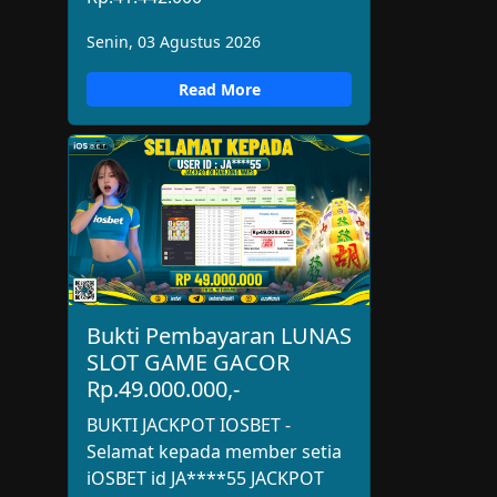
Senin, 03 Agustus 2026
Read More
Bukti Pembayaran LUNAS
SLOT GAME GACOR
Rp.49.000.000,-
BUKTI JACKPOT IOSBET -
Selamat kepada member setia
iOSBET id JA****55 JACKPOT