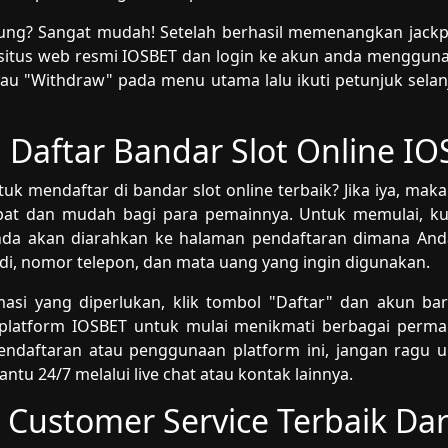
ung? Sangat mudah! Setelah berhasil memenangkan jackpot
 situs web resmi IOSBET dan login ke akun anda menggunak
au "Withdraw" pada menu utama lalu ikuti petunjuk sela
 Daftar Bandar Slot Online I
 mendaftar di bandar slot online terbaik? Jika iya, mak
at dan mudah bagi para pemainnya. Untuk memulai, kunj
Anda akan diarahkan ke halaman pendaftaran dimana And
ndi, nomor telepon, dan mata uang yang ingin digunakan.
rmasi yang diperlukan, klik tombol "Daftar" dan akun b
latform IOSBET untuk mulai menikmati berbagai permainan
endaftaran atau penggunaan platform ini, jangan ragu
tu 24/7 melalui live chat atau kontak lainnya.
 Customer Service Terbaik Dar