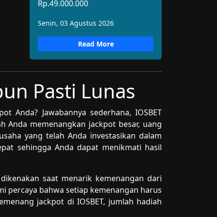
Rp.49.000.000
Senin, 03 Agustus 2026
Read More
un Pasti Lunas
ot Anda? Jawabannya sederhana, IOSBET
telah Anda memenangkan jackpot besar, uang
usaha yang telah Anda investasikan dalam
pat sehingga Anda dapat menikmati hasil
g dikenakan saat menarik kemenangan dari
ami percaya bahwa setiap kemenangan harus
emenang jackpot di IOSBET, jumlah hadiah