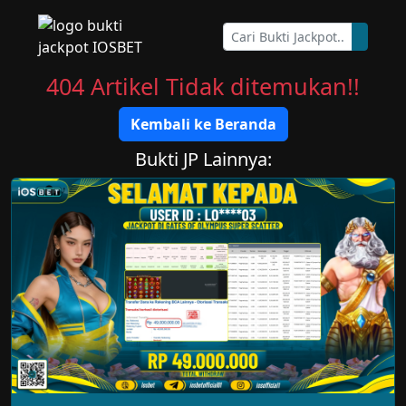
404 Artikel Tidak ditemukan!!
Kembali ke Beranda
Bukti JP Lainnya: