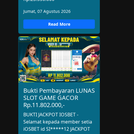
Jumat, 07 Agustus 2026
Read More
Bukti Pembayaran LUNAS
SLOT GAME GACOR
Rp.11.802.000,-
BUKTI JACKPOT IOSBET -
Selamat kepada member setia
iOSBET id SI*****12 JACKPOT