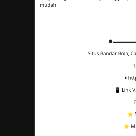
mudah :
●▬▬▬▬
Situs Bandar Bola, C
♦️ ht
📱 Link V
⭐️ 
⭐️ Mi