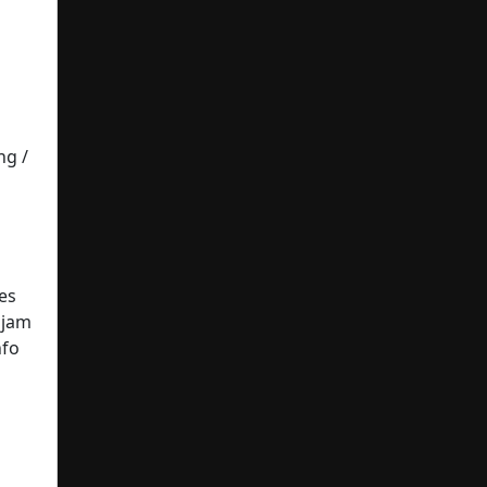
ng /
es
 jam
nfo