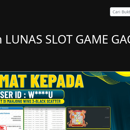
an LUNAS SLOT GAME G