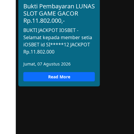
Bukti Pembayaran LUNAS
SLOT GAME GACOR
Rp.11.802.000,-
BUKTI JACKPOT IOSBET -
Selamat kepada member setia
iOSBET id SI*****12 JACKPOT
Rp.11.802.000
Jumat, 07 Agustus 2026
Read More