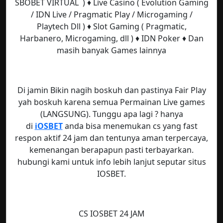
SBOBET VIRTUAL ) ♦️ Live Casino ( Evolution Gaming
/ IDN Live / Pragmatic Play / Microgaming /
Playtech Dll ) ♦️ Slot Gaming ( Pragmatic,
Harbanero, Microgaming, dll ) ♦️ IDN Poker ♦️ Dan
masih banyak Games lainnya
Di jamin Bikin nagih boskuh dan pastinya Fair Play
yah boskuh karena semua Permainan Live games
(LANGSUNG). Tunggu apa lagi ? hanya
di
iOSBET
anda bisa menemukan cs yang fast
respon aktif 24 jam dan tentunya aman terpercaya,
kemenangan berapapun pasti terbayarkan.
hubungi kami untuk info lebih lanjut seputar situs
IOSBET.
CS IOSBET 24 JAM