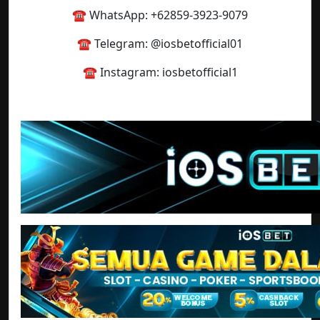
☎️ WhatsApp: +62859-3923-9079
☎️ Telegram: @iosbetofficial01
☎️ Instagram: iosbetofficial1