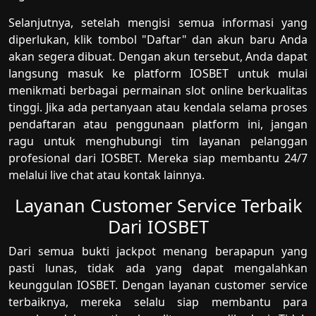
Selanjutnya, setelah mengisi semua informasi yang
diperlukan, klik tombol "Daftar" dan akun baru Anda
akan segera dibuat. Dengan akun tersebut, Anda dapat
langsung masuk ke platform IOSBET untuk mulai
menikmati berbagai permainan slot online berkualitas
tinggi. Jika ada pertanyaan atau kendala selama proses
pendaftaran atau penggunaan platform ini, jangan
ragu untuk menghubungi tim layanan pelanggan
profesional dari IOSBET. Mereka siap membantu 24/7
melalui live chat atau kontak lainnya.
Layanan Customer Service Terbaik
Dari IOSBET
Dari semua bukti jackpot menang berapapun yang
pasti lunas, tidak ada yang dapat mengalahkan
keunggulan IOSBET. Dengan layanan customer service
terbaiknya, mereka selalu siap membantu para