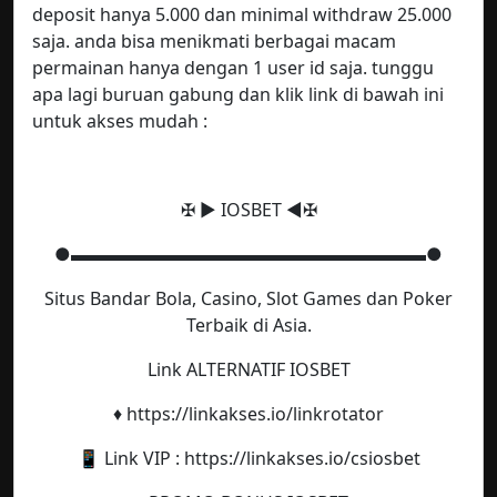
deposit hanya 5.000 dan minimal withdraw 25.000
saja. anda bisa menikmati berbagai macam
permainan hanya dengan 1 user id saja. tunggu
apa lagi buruan gabung dan klik link di bawah ini
untuk akses mudah :
✠ ► IOSBET ◄✠
●▬▬▬▬▬▬▬▬▬▬▬▬▬▬▬▬▬▬▬▬●
Situs Bandar Bola, Casino, Slot Games dan Poker
Terbaik di Asia.
Link ALTERNATIF IOSBET
♦️ https://linkakses.io/linkrotator
📱 Link VIP : https://linkakses.io/csiosbet