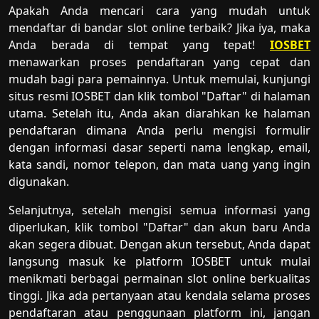
Apakah Anda mencari cara yang mudah untuk
mendaftar di bandar slot online terbaik? Jika iya, maka
Anda berada di tempat yang tepat!
IOSBET
menawarkan proses pendaftaran yang cepat dan
mudah bagi para pemainnya. Untuk memulai, kunjungi
situs resmi IOSBET dan klik tombol "Daftar" di halaman
utama. Setelah itu, Anda akan diarahkan ke halaman
pendaftaran dimana Anda perlu mengisi formulir
dengan informasi dasar seperti nama lengkap, email,
kata sandi, nomor telepon, dan mata uang yang ingin
digunakan.
Selanjutnya, setelah mengisi semua informasi yang
diperlukan, klik tombol "Daftar" dan akun baru Anda
akan segera dibuat. Dengan akun tersebut, Anda dapat
langsung masuk ke platform IOSBET untuk mulai
menikmati berbagai permainan slot online berkualitas
tinggi. Jika ada pertanyaan atau kendala selama proses
pendaftaran atau penggunaan platform ini, jangan