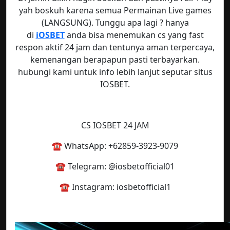
yah boskuh karena semua Permainan Live games
(LANGSUNG). Tunggu apa lagi ? hanya
di
iOSBET
anda bisa menemukan cs yang fast
respon aktif 24 jam dan tentunya aman terpercaya,
kemenangan berapapun pasti terbayarkan.
hubungi kami untuk info lebih lanjut seputar situs
IOSBET.
CS IOSBET 24 JAM
☎️ WhatsApp: +62859-3923-9079
☎️ Telegram: @iosbetofficial01
☎️ Instagram: iosbetofficial1