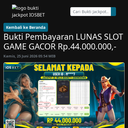
Kembali ke Beranda
Bukti Pembayaran LUNAS SLOT
GAME GACOR Rp.44.000.000,-
Kamis, 25 Juni 2026 05:54 WIB