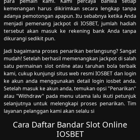
para pemain kami. Kami percaya bahwa setiap
kemenangan harus dikirimkan secara lengkap tanpa
adanya pemotongan apapun. Itu sebabnya ketika Anda
menjadi pemenang jackpot di IOSBET, jumlah hadiah
tersebut akan masuk ke rekening bank Anda tanpa
dikurangi sedikit pun.
Jadi bagaimana proses penarikan berlangsung? Sangat
mudah! Setelah berhasil memenangkan jackpot di salah
satu permainan slot online atau taruhan bola terbaik
kami, cukup kunjungi situs web resmi IOSBET dan login
ke akun anda menggunakan detail login iosbet anda.
Setelah masuk ke akun anda, temukan opsi "Penarikan"
atau "Withdraw" pada menu utama lalu ikuti petunjuk
selanjutnya untuk melengkapi proses penarikan. Tim
layanan pelanggan kami akan selalu si
Cara Daftar Bandar Slot Online
IOSBET