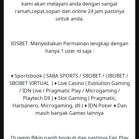
kami akan melayani anda dengan sangat
ramah,cepat,sopan dan online 24 jam pastinya
untuk anda.
IOSBET Menyediakan Permainan lengkap dengan
hanya 1 user id saja :
♦️ Sportsbook ( SABA SPORTS / SBOBET / UBOBET /
SBOBET VIRTUAL ) ♦️ Live Casino ( Evolution Gaming
/ IDN Live / Pragmatic Play / Microgaming /
Playtech Dll ) ♦️ Slot Gaming ( Pragmatic,
Harbanero, Microgaming, dll ) ♦️ IDN Poker ♦️ Dan
masih banyak Games lainnya
Di jamin Bikin nagih boskuh dan pastinya Fair Play