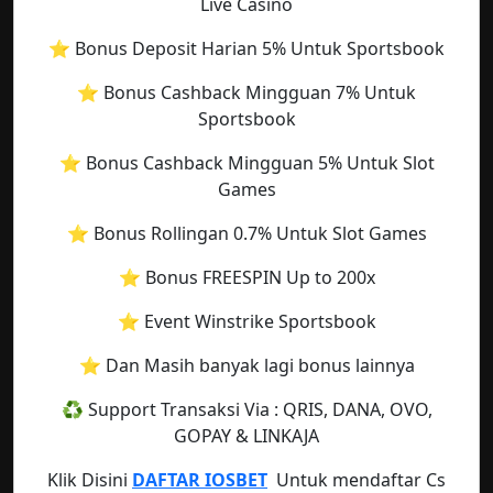
Live Casino
⭐️ Bonus Deposit Harian 5% Untuk Sportsbook
⭐️ Bonus Cashback Mingguan 7% Untuk
Sportsbook
⭐️ Bonus Cashback Mingguan 5% Untuk Slot
Games
⭐️ Bonus Rollingan 0.7% Untuk Slot Games
⭐️ Bonus FREESPIN Up to 200x
⭐️ Event Winstrike Sportsbook
⭐️ Dan Masih banyak lagi bonus lainnya
♻️ Support Transaksi Via : QRIS, DANA, OVO,
GOPAY & LINKAJA
Klik Disini
DAFTAR IOSBET
Untuk mendaftar Cs