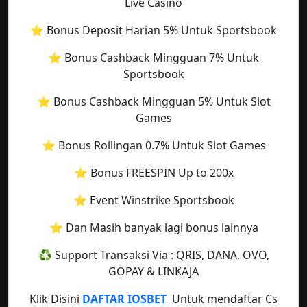
Live Casino
⭐️ Bonus Deposit Harian 5% Untuk Sportsbook
⭐️ Bonus Cashback Mingguan 7% Untuk
Sportsbook
⭐️ Bonus Cashback Mingguan 5% Untuk Slot
Games
⭐️ Bonus Rollingan 0.7% Untuk Slot Games
⭐️ Bonus FREESPIN Up to 200x
⭐️ Event Winstrike Sportsbook
⭐️ Dan Masih banyak lagi bonus lainnya
♻️ Support Transaksi Via : QRIS, DANA, OVO,
GOPAY & LINKAJA
Klik Disini
DAFTAR IOSBET
Untuk mendaftar Cs