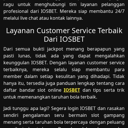
ragu untuk menghubungi tim layanan pelanggan
profesional dari IOSBET. Mereka siap membantu 24/7
melalui live chat atau kontak lainnya.
Layanan Customer Service Terbaik
Dari IOSBET
Dari semua bukti jackpot menang berapapun yang
pasti lunas, tidak ada yang dapat mengalahkan
keunggulan IOSBET. Dengan layanan customer service
terbaiknya, mereka selalu siap membantu para
member dalam setiap kesulitan yang dihadapi. Tidak
hanya itu, tersedia juga panduan lengkap tentang cara
daftar bandar slot online
IOSBET
dan tips serta trik
untuk memenangkan taruhan bola terbaik.
Jadi tunggu apa lagi? Segera login IOSBET dan rasakan
sendiri pengalaman seru bermain slot gampang
menang serta taruhan bola terpercaya dengan peluang