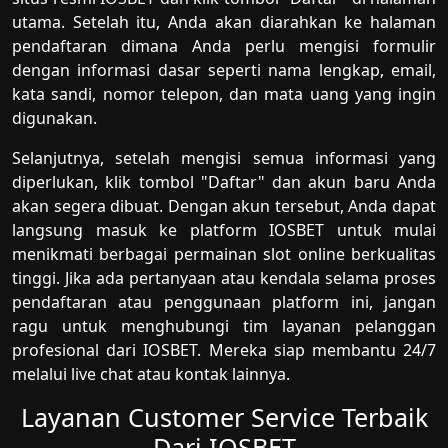
utama. Setelah itu, Anda akan diarahkan ke halaman
pendaftaran dimana Anda perlu mengisi formulir
dengan informasi dasar seperti nama lengkap, email,
kata sandi, nomor telepon, dan mata uang yang ingin
digunakan.
Selanjutnya, setelah mengisi semua informasi yang
diperlukan, klik tombol "Daftar" dan akun baru Anda
akan segera dibuat. Dengan akun tersebut, Anda dapat
langsung masuk ke platform IOSBET untuk mulai
menikmati berbagai permainan slot online berkualitas
tinggi. Jika ada pertanyaan atau kendala selama proses
pendaftaran atau penggunaan platform ini, jangan
ragu untuk menghubungi tim layanan pelanggan
profesional dari IOSBET. Mereka siap membantu 24/7
melalui live chat atau kontak lainnya.
Layanan Customer Service Terbaik
Dari IOSBET