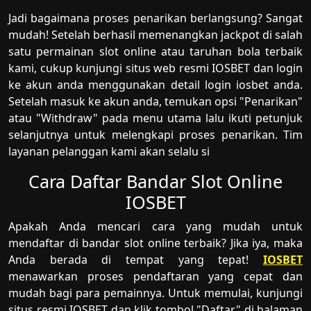
Jadi bagaimana proses penarikan berlangsung? Sangat
mudah! Setelah berhasil memenangkan jackpot di salah
satu permainan slot online atau taruhan bola terbaik
kami, cukup kunjungi situs web resmi IOSBET dan login
ke akun anda menggunakan detail login iosbet anda.
Setelah masuk ke akun anda, temukan opsi "Penarikan"
atau "Withdraw" pada menu utama lalu ikuti petunjuk
selanjutnya untuk melengkapi proses penarikan. Tim
layanan pelanggan kami akan selalu si
Cara Daftar Bandar Slot Online
IOSBET
Apakah Anda mencari cara yang mudah untuk
mendaftar di bandar slot online terbaik? Jika iya, maka
Anda berada di tempat yang tepat!
IOSBET
menawarkan proses pendaftaran yang cepat dan
mudah bagi para pemainnya. Untuk memulai, kunjungi
situs resmi IOSBET dan klik tombol "Daftar" di halaman