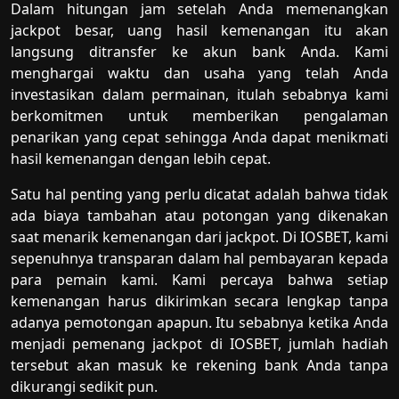
Dalam hitungan jam setelah Anda memenangkan
jackpot besar, uang hasil kemenangan itu akan
langsung ditransfer ke akun bank Anda. Kami
menghargai waktu dan usaha yang telah Anda
investasikan dalam permainan, itulah sebabnya kami
berkomitmen untuk memberikan pengalaman
penarikan yang cepat sehingga Anda dapat menikmati
hasil kemenangan dengan lebih cepat.
Satu hal penting yang perlu dicatat adalah bahwa tidak
ada biaya tambahan atau potongan yang dikenakan
saat menarik kemenangan dari jackpot. Di IOSBET, kami
sepenuhnya transparan dalam hal pembayaran kepada
para pemain kami. Kami percaya bahwa setiap
kemenangan harus dikirimkan secara lengkap tanpa
adanya pemotongan apapun. Itu sebabnya ketika Anda
menjadi pemenang jackpot di IOSBET, jumlah hadiah
tersebut akan masuk ke rekening bank Anda tanpa
dikurangi sedikit pun.