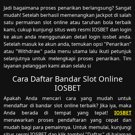
Jadi bagaimana proses penarikan berlangsung? Sangat
mudah! Setelah berhasil memenangkan jackpot di salah
satu permainan slot online atau taruhan bola terbaik
kami, cukup kunjungi situs web resmi IOSBET dan login
ke akun anda menggunakan detail login iosbet anda.
Setelah masuk ke akun anda, temukan opsi "Penarikan"
atau "Withdraw" pada menu utama lalu ikuti petunjuk
selanjutnya untuk melengkapi proses penarikan. Tim
layanan pelanggan kami akan selalu si
Cara Daftar Bandar Slot Online
IOSBET
Apakah Anda mencari cara yang mudah untuk
mendaftar di bandar slot online terbaik? Jika iya, maka
Anda berada di tempat yang tepat!
IOSBET
menawarkan proses pendaftaran yang cepat dan
mudah bagi para pemainnya. Untuk memulai, kunjungi
situs resmi IOSBET dan klik tombol "Daftar" di halaman