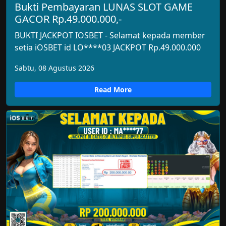
Bukti Pembayaran LUNAS SLOT GAME
GACOR Rp.49.000.000,-
BUKTI JACKPOT IOSBET - Selamat kepada member
setia iOSBET id LO****03 JACKPOT Rp.49.000.000
Sabtu, 08 Agustus 2026
Read More