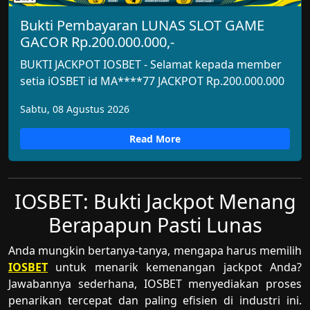
Bukti Pembayaran LUNAS SLOT GAME
GACOR Rp.200.000.000,-
BUKTI JACKPOT IOSBET - Selamat kepada member
setia iOSBET id MA****77 JACKPOT Rp.200.000.000
Sabtu, 08 Agustus 2026
Read More
IOSBET: Bukti Jackpot Menang
Berapapun Pasti Lunas
Anda mungkin bertanya-tanya, mengapa harus memilih
IOSBET
untuk menarik kemenangan jackpot Anda?
Jawabannya sederhana, IOSBET menyediakan proses
penarikan tercepat dan paling efisien di industri ini.