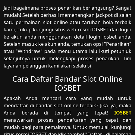
Jadi bagaimana proses penarikan berlangsung? Sangat
mudah! Setelah berhasil memenangkan jackpot di salah
satu permainan slot online atau taruhan bola terbaik
kami, cukup kunjungi situs web resmi IOSBET dan login
ke akun anda menggunakan detail login iosbet anda.
Setelah masuk ke akun anda, temukan opsi "Penarikan"
atau "Withdraw" pada menu utama lalu ikuti petunjuk
selanjutnya untuk melengkapi proses penarikan. Tim
layanan pelanggan kami akan selalu si
Cara Daftar Bandar Slot Online
IOSBET
Apakah Anda mencari cara yang mudah untuk
mendaftar di bandar slot online terbaik? Jika iya, maka
Anda berada di tempat yang tepat!
IOSBET
menawarkan proses pendaftaran yang cepat dan
mudah bagi para pemainnya. Untuk memulai, kunjungi
situs resmi IOSBET dan klik tombol "Daftar" di halaman